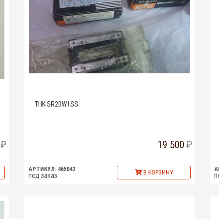
THK SR20W1SS
19 500
АРТИКУЛ: 465042
А
В КОРЗИНУ
под заказ
п