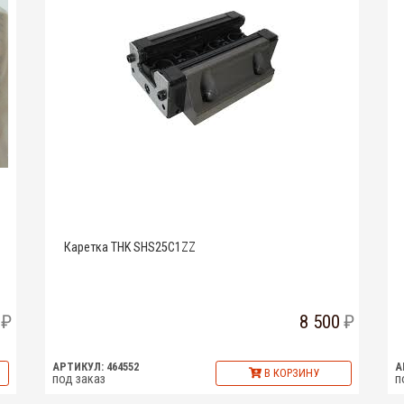
Каретка THK SHS25C1ZZ
8 500
АРТИКУЛ: 464552
А
В КОРЗИНУ
под заказ
п