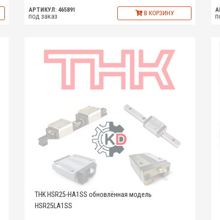
АРТИКУЛ: 465891
А
В КОРЗИНУ
под заказ
п
THK HSR25-HA1SS обновлённая модель
HSR25LA1SS