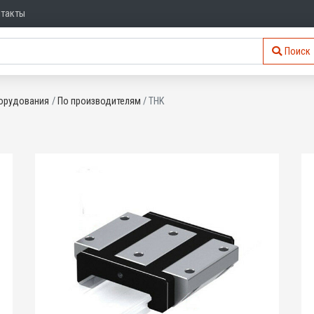
нтакты
Поиск
орудования
По производителям
THK