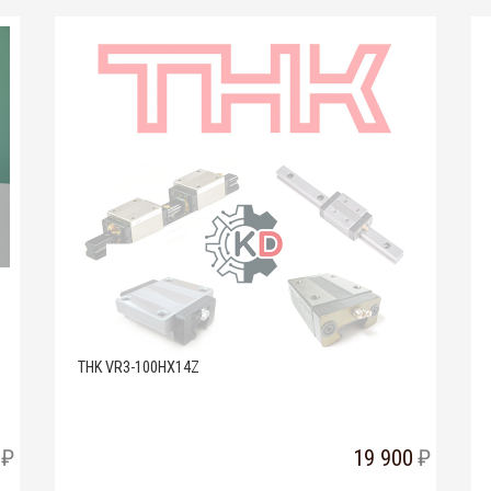
THK VR3-100HX14Z
19 900