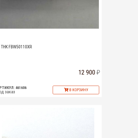
THK FBW50110XR
12 900
РТИКУЛ: 461606
В КОРЗИНУ
од заказ