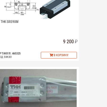
THK SRS9XM
9 200
РТИКУЛ: 465325
В КОРЗИНУ
од заказ