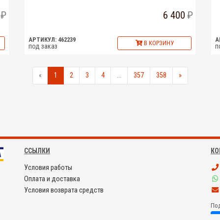
6 400
АРТИКУЛ: 462239
А
В КОРЗИНУ
под заказ
п
«
1
2
3
4
...
357
358
»
ССЫЛКИ
КО
Условия работы
Оплата и доставка
Условия возврата средств
Под