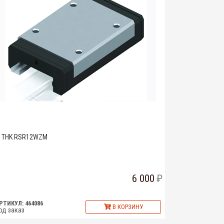
THK RSR12WZM
6 000
РТИКУЛ: 464086
В КОРЗИНУ
од заказ