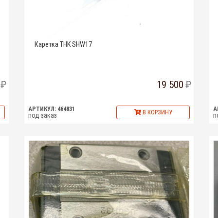
Каретка THK SHW17
19 500
АРТИКУЛ: 464831
А
В КОРЗИНУ
под заказ
п