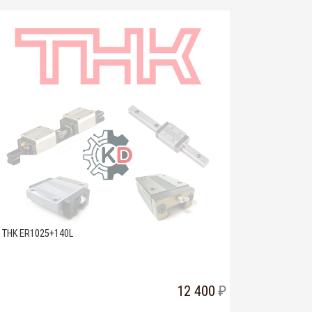
THK ER1025+140L
12 400