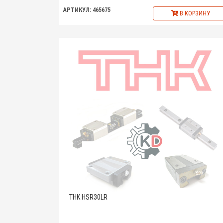
АРТИКУЛ: 465675
В КОРЗИНУ
THK HSR30LR