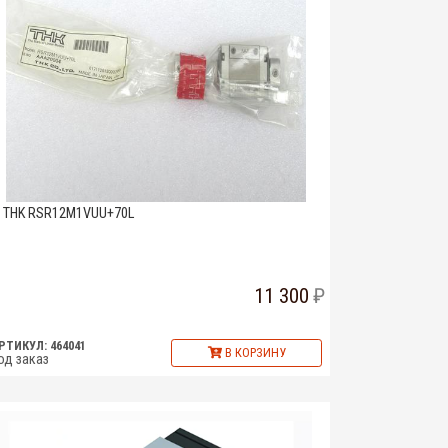
THK RSR12M1VUU+70L
11 300
РТИКУЛ: 464041
В КОРЗИНУ
од заказ