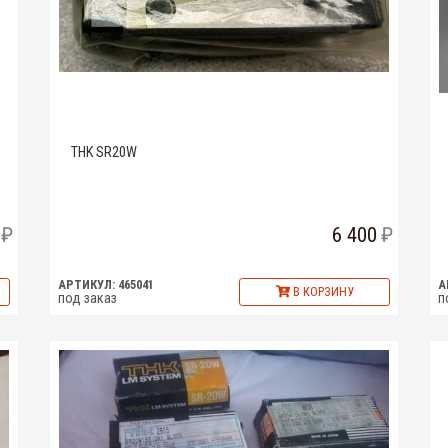
THK SR20W
6 400
АРТИКУЛ: 465041
А
В КОРЗИНУ
под заказ
п