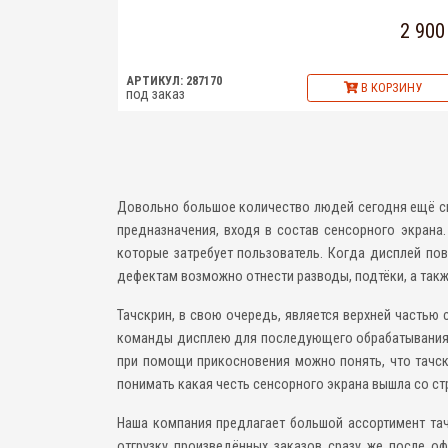
2 900
АРТИКУЛ: 287170
В КОРЗИНУ
под заказ
Довольно большое количество людей сегодня ещё сме
предназначения, входя в состав сенсорного экрана
которые затребует пользователь. Когда дисплей по
дефектам возможно отнести разводы, подтёки, а такж
Тачскрин, в свою очередь, является верхней частью
команды дисплею для последующего обрабатывания. 
при помощи прикосновения можно понять, что тачск
понимать какая честь сенсорного экрана вышла со ст
Наша компания предлагает большой ассортимент тач
отгрузку произведённых заказов сразу же после о