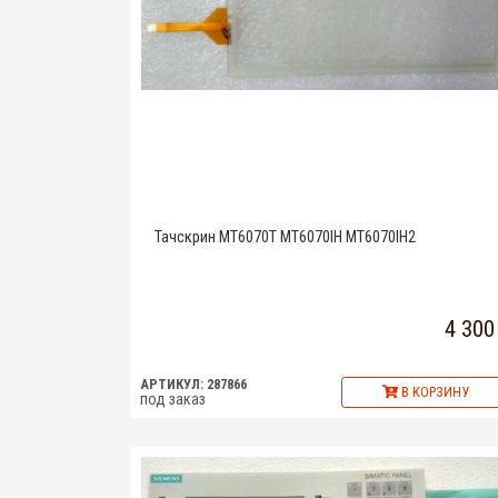
Тачскрин MT6070T MT6070IH MT6070IH2
4 300
АРТИКУЛ: 287866
В КОРЗИНУ
под заказ