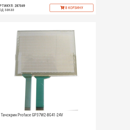
РТИКУЛ: 287049
В КОРЗИНУ
од заказ
Тачскрин Proface GP37W2-BG41-24V