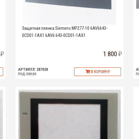
Защитная пленка Siemens MP277-10 6AV6643-
0CD01-1AX1 6AV6 643-0CD01-1AX1
1 800
АРТИКУЛ: 287028
А
В КОРЗИНУ
под заказ
п