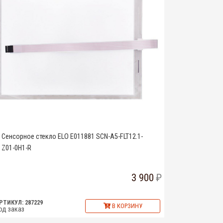
Сенсорное стекло ELO E011881 SCN-A5-FLT12.1-
Z01-0H1-R
3 900
РТИКУЛ: 287229
В КОРЗИНУ
од заказ