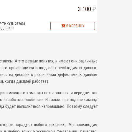
3 100
РТИКУЛ: 287631
В КОРЗИНУ
од заказ
плеем. А это разные понятия, и имеют они различные
 него производится вывод всех необходимых данных,
иться на дисплей с различными дефектами. К данным
я, когда дисплей работает.
спринимающего команды пользователя, и передаёт эти
о неработоспособность. И только при подаче команд
да будет выполняться неправильно. Поэтому следует
 которые порадуют любого заказчика. Мы производим
ки в любую точку Российской Федерации. Качество,