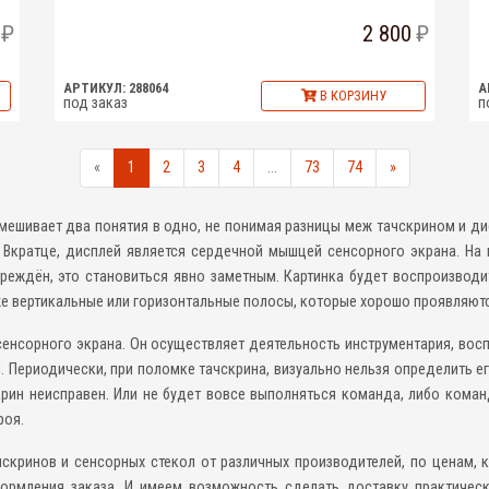
2 800
АРТИКУЛ: 288064
А
В КОРЗИНУ
под заказ
п
«
1
2
3
4
...
73
74
»
шивает два понятия в одно, не понимая разницы меж тачскрином и дис
. Вкратце, дисплей является сердечной мышцей сенсорного экрана. На
вреждён, это становиться явно заметным. Картинка будет воспроизвод
е вертикальные или горизонтальные полосы, которые хорошо проявляютс
 сенсорного экрана. Он осуществляет деятельность инструментария, во
Периодически, при поломке тачскрина, визуально нельзя определить ег
рин неисправен. Или не будет вовсе выполняться команда, либо коман
роя.
скринов и сенсорных стекол от различных производителей, по ценам,
формления заказа. И имеем возможность сделать доставку практичес