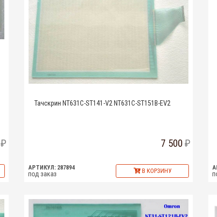
Тачскрин NT631C-ST141-V2 NT631C-ST151B-EV2
7 500
АРТИКУЛ: 287894
А
В КОРЗИНУ
под заказ
п