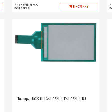
АРТИКУЛ: 287477
А
В КОРЗИНУ
под заказ
п
Тачскрин UG221H-LC4 UG221H-LE4 UG221H-LR4