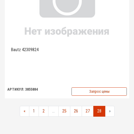
Bautz 42309824
АРТИКУЛ: 3855884
Запрос цены
«
1
2
...
25
26
27
28
»