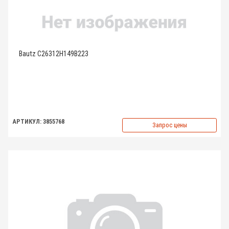
Bautz C26312H149B223
АРТИКУЛ: 3855768
Запрос цены