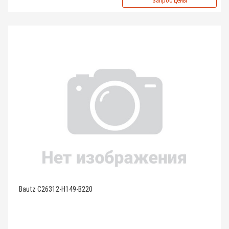
Запрос цены
Bautz C26312-H149-B220