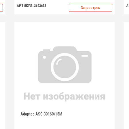
АРТИКУЛ: 3623653
А
Запрос цены
Adaptec ASC-39160/18M