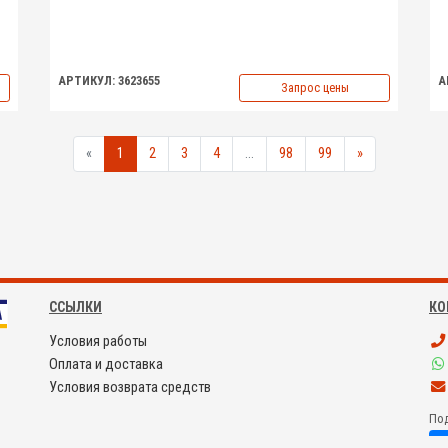
АРТИКУЛ: 3623655
А
Запрос цены
«
1
2
3
4
...
98
99
»
ССЫЛКИ
КО
Условия работы
Оплата и доставка
Условия возврата средств
Под