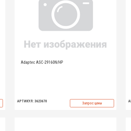
Adaptec ASC-29160N/HP
АРТИКУЛ: 3623670
А
Запрос цены