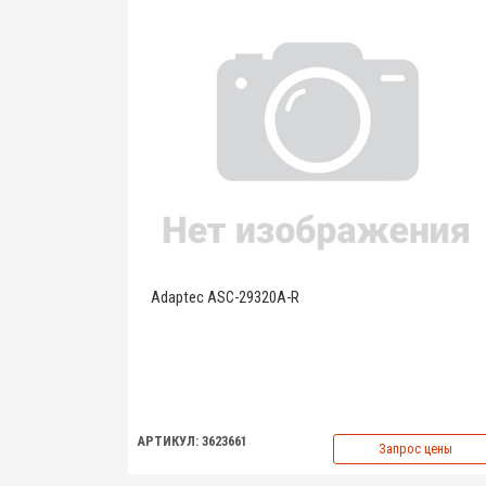
Adaptec ASC-29320A-R
АРТИКУЛ: 3623661
Запрос цены