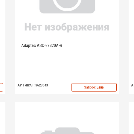
Adaptec ASC-39320A-R
АРТИКУЛ: 3623643
А
Запрос цены