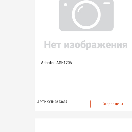
Adaptec ASH1205
АРТИКУЛ: 3623637
Запрос цены