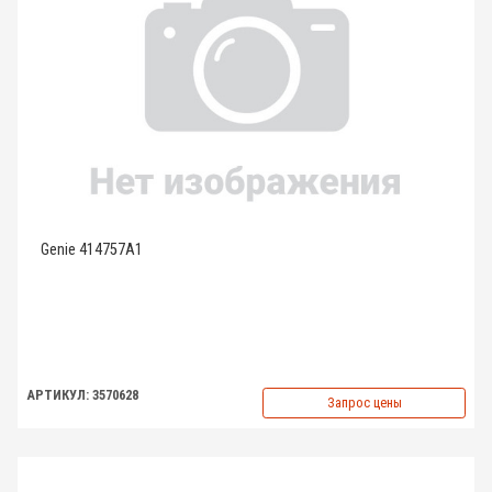
Genie 414757A1
АРТИКУЛ: 3570628
Запрос цены