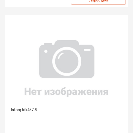
Запрос цены
Intorq bfk457-8