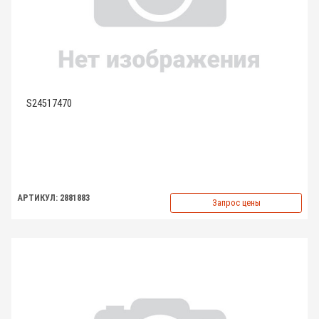
S24517470
АРТИКУЛ: 2881883
Запрос цены