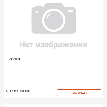
R1234YF
АРТИКУЛ: 2888903
Запрос цены