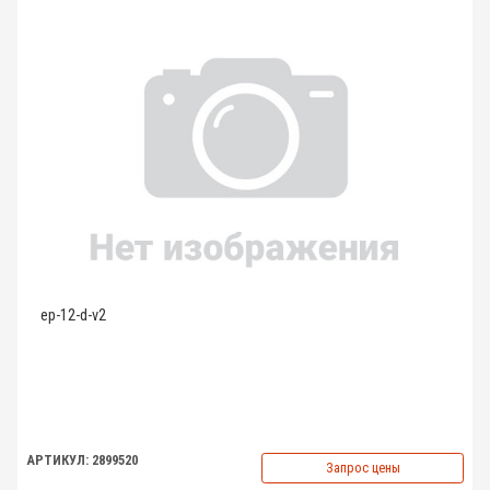
ep-12-d-v2
АРТИКУЛ: 2899520
Запрос цены