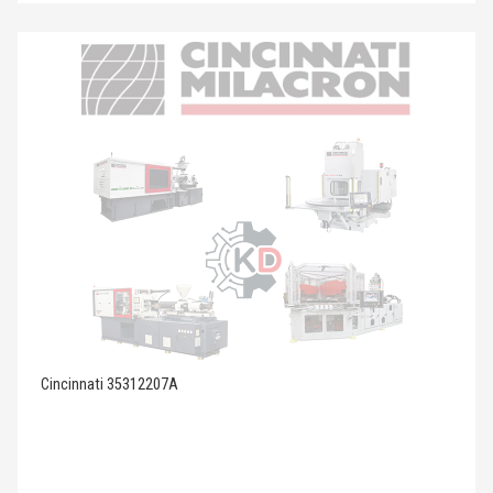
Cincinnati 35312207A