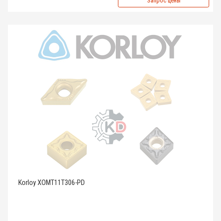
Запрос цены
Korloy XOMT11T306-PD