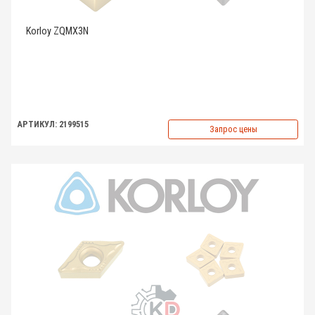
Korloy ZQMX3N
АРТИКУЛ: 2199515
Запрос цены