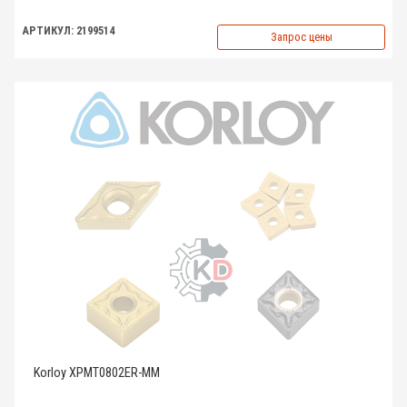
АРТИКУЛ: 2199514
Запрос цены
Korloy XPMT0802ER-MM