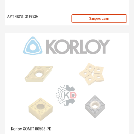
АРТИКУЛ: 2199526
Запрос цены
Korloy XOMT180508-PD