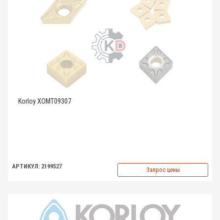
Korloy XOMT09307
АРТИКУЛ: 2199527
Запрос цены