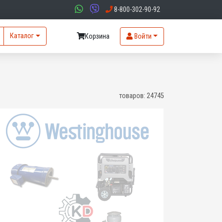
8-800-302-90-92
Каталог
Корзина
Войти
товаров:
24745