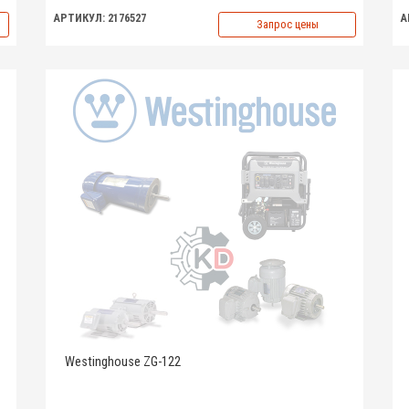
АРТИКУЛ: 2176527
А
Запрос цены
Westinghouse ZG-122