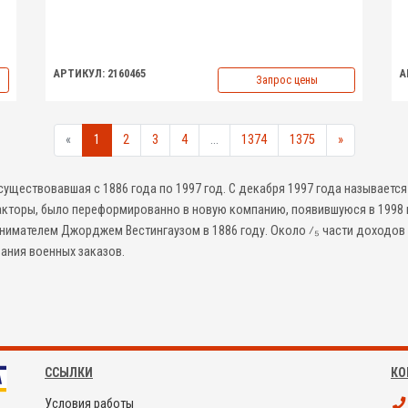
АРТИКУЛ: 2160465
А
Запрос цены
«
1
2
3
4
...
1374
1375
»
уществовавшая с 1886 года по 1997 год. С декабря 1997 года называетс
кторы, было переформированно в новую компанию, появившуюся в 1998 п
имателем Джорджем Вестингаузом в 1886 году. Около ⁄₅ части доходов
ания военных заказов.
ССЫЛКИ
КО
Условия работы