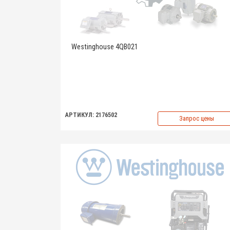
Westinghouse 4QB021
АРТИКУЛ: 2176502
Запрос цены