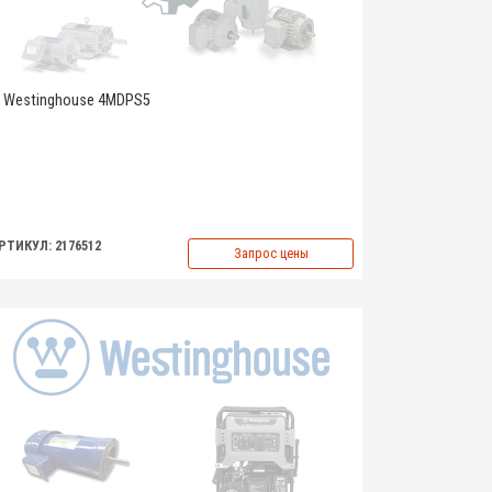
Westinghouse 4MDPS5
РТИКУЛ: 2176512
Запрос цены