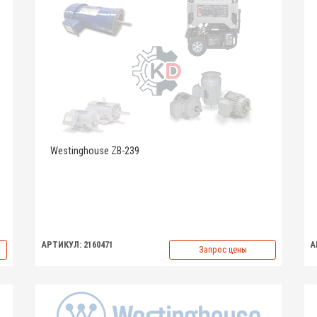
Westinghouse ZB-239
АРТИКУЛ: 2160471
А
Запрос цены