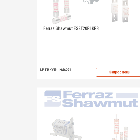
Ferraz Shawmut ES2T20R1KRB
АРТИКУЛ: 1946271
Запрос цены