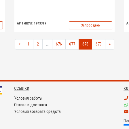
АРТИКУЛ: 1943319
А
Запрос цены
«
1
2
...
676
677
678
679
»
ССЫЛКИ
КО
Условия работы
Оплата и доставка
Условия возврата средств
Под