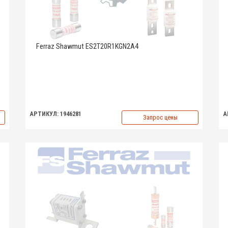
Ferraz Shawmut ES2T20R1KGN2A4
АРТИКУЛ: 1946281
А
Запрос цены