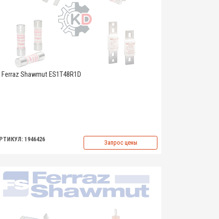
Ferraz Shawmut ES1T48R1D
РТИКУЛ: 1946426
Запрос цены