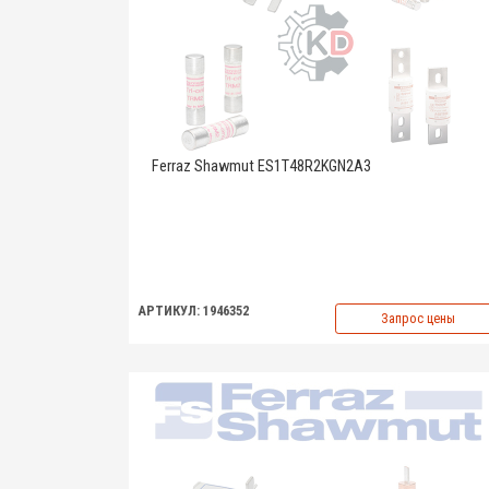
Ferraz Shawmut ES1T48R2KGN2A3
АРТИКУЛ: 1946352
Запрос цены