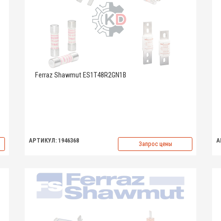
Ferraz Shawmut ES1T48R2GN1B
АРТИКУЛ: 1946368
А
Запрос цены