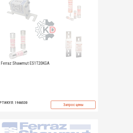
Ferraz Shawmut ES1T20KGA
РТИКУЛ: 1946530
Запрос цены