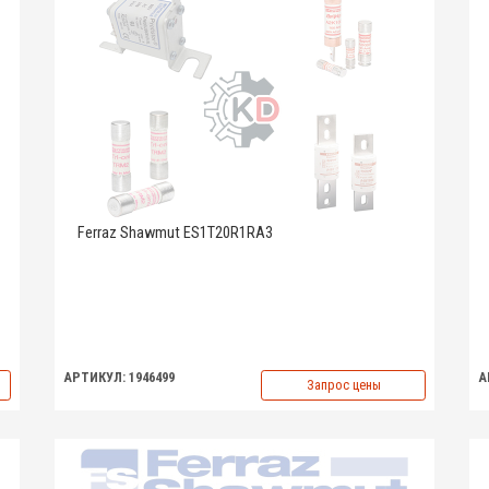
Ferraz Shawmut ES1T20R1RA3
АРТИКУЛ: 1946499
А
Запрос цены