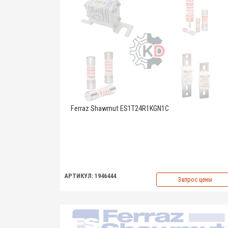
Ferraz Shawmut ES1T24R1KGN1C
АРТИКУЛ: 1946444
Запрос цены