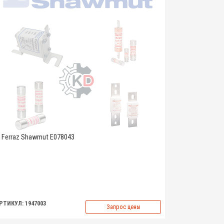
Ferraz Shawmut E078043
РТИКУЛ: 1947003
Запрос цены