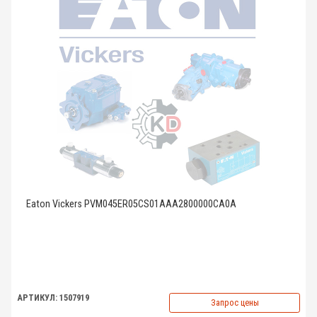
Eaton Vickers PVM045ER05CS01AAA2800000CA0A
АРТИКУЛ: 1507919
Запрос цены