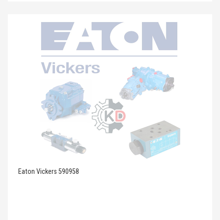
Eaton Vickers 590958