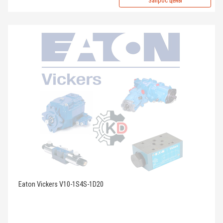
Запрос цены
Eaton Vickers V10-1S4S-1D20