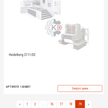
Heidelberg 2111/02
АРТИКУЛ: 1424857
Запрос цены
«
1
2
...
76
77
78
79
»