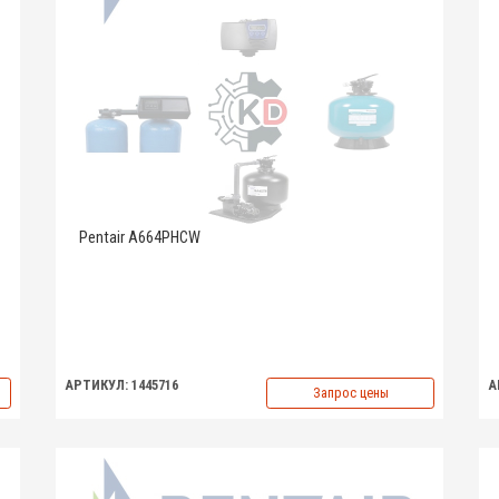
Pentair A664PHCW
АРТИКУЛ: 1445716
А
Запрос цены