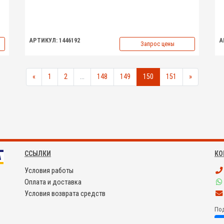
АРТИКУЛ: 1446192
А
Запрос цены
«
1
2
...
148
149
150
151
»
ССЫЛКИ
КО
Условия работы
Оплата и доставка
Условия возврата средств
Под