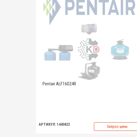
Pentair ALF16D24R
АРТИКУЛ: 1445822
Запрос цены