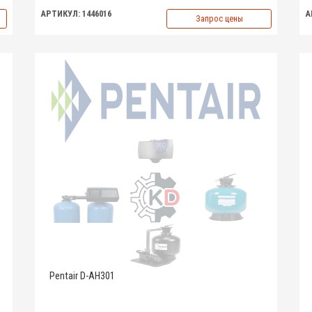
АРТИКУЛ: 1446016
А
Запрос цены
Pentair D-AH301