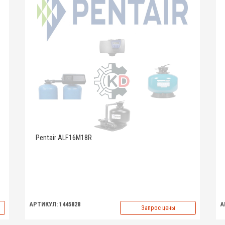
Pentair ALF16M18R
АРТИКУЛ: 1445828
А
Запрос цены