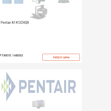
Pentair A1412CHQR
РТИКУЛ: 1445553
Запрос цены