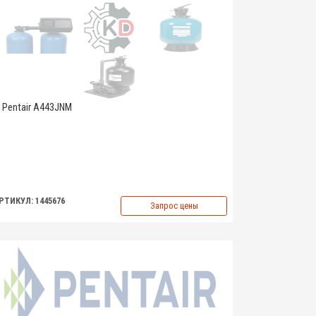
Pentair A443JNM
РТИКУЛ: 1445676
Запрос цены