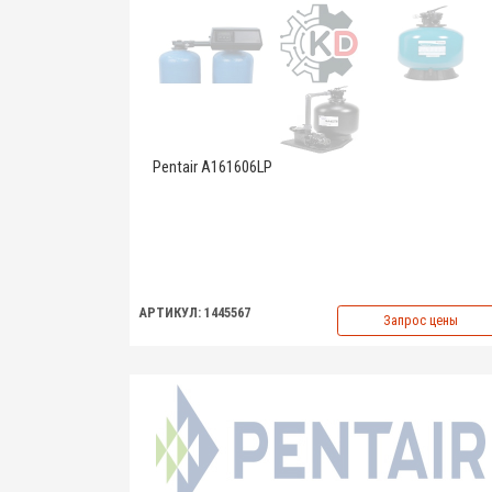
Pentair A161606LP
АРТИКУЛ: 1445567
Запрос цены