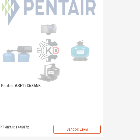
Pentair ASE12X6X6NK
РТИКУЛ: 1445872
Запрос цены