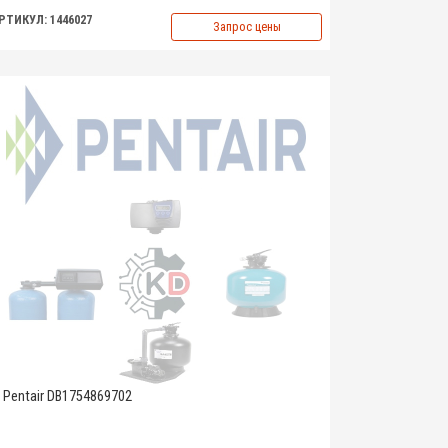
РТИКУЛ: 1446027
Запрос цены
Pentair DB1754869702