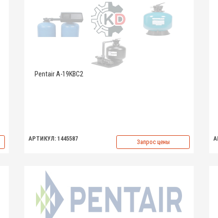
Pentair A-19KBC2
АРТИКУЛ: 1445587
А
Запрос цены