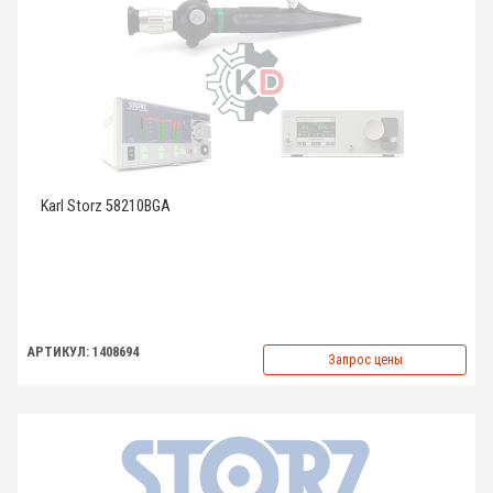
Karl Storz 58210BGA
АРТИКУЛ: 1408694
Запрос цены