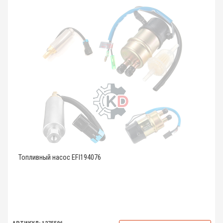
Топливный насос EFI194076