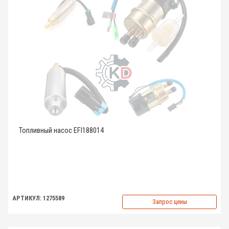
Топливный насос EFI188014
АРТИКУЛ: 1275589
Запрос цены