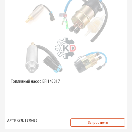
Топливный насос EFI143317
АРТИКУЛ: 1275430
Запрос цены