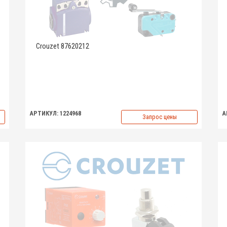
Crouzet 87620212
АРТИКУЛ: 1224968
А
Запрос цены