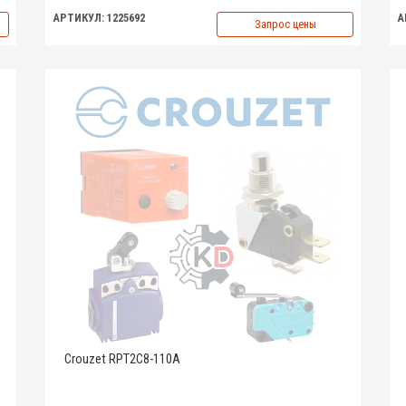
АРТИКУЛ: 1225692
А
Запрос цены
Crouzet RPT2C8-110A