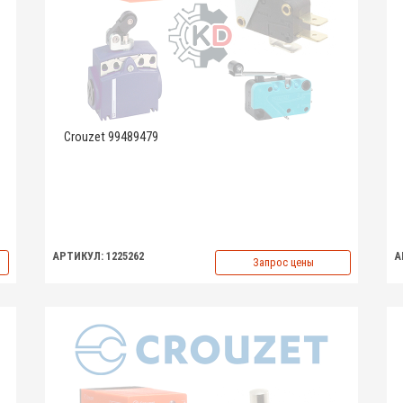
Crouzet 99489479
АРТИКУЛ: 1225262
А
Запрос цены