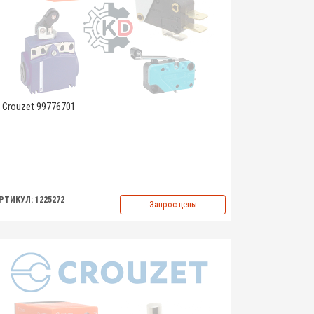
Crouzet 99776701
РТИКУЛ: 1225272
Запрос цены