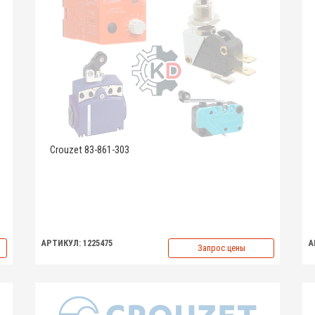
Crouzet 83-861-303
АРТИКУЛ: 1225475
А
Запрос цены