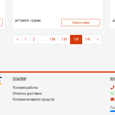
АРТИКУЛ: 1226401
А
Запрос цены
«
1
2
...
138
139
140
141
»
ССЫЛКИ
КО
Условия работы
Оплата и доставка
Условия возврата средств
Под