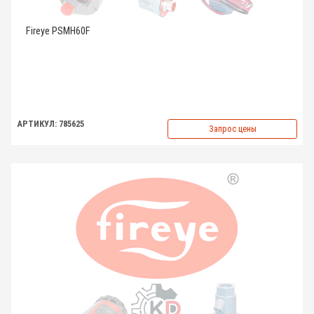
Fireye PSMH60F
АРТИКУЛ: 785625
Запрос цены